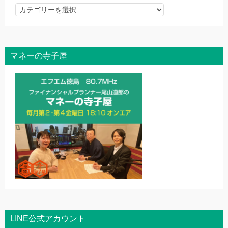
記
事
を
探
マネーの寺子屋
す
LINE公式アカウント