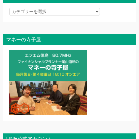
記
事
を
探
マネーの寺子屋
す
LINE公式アカウント