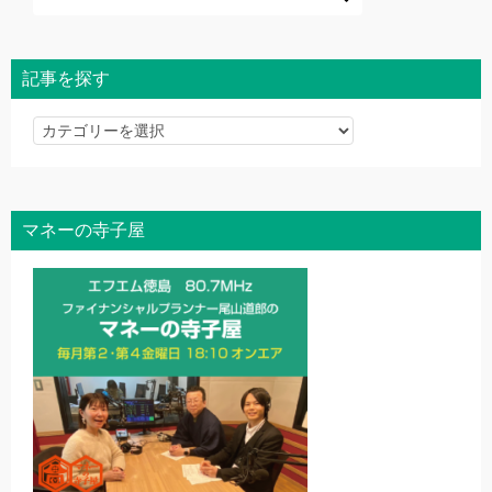
記事を探す
記
事
を
探
マネーの寺子屋
す