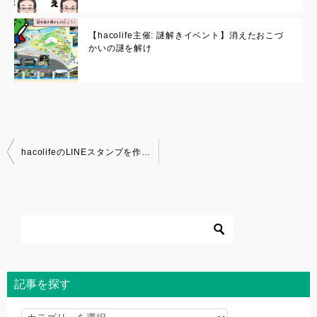
【hacolife主催: 謎解きイベント】消えたおこづ
かいの謎を解け
投
hacolifeのLINEスタンプを作成しました
稿
ナ
ビ
ゲ
ー
シ
ョ
記事を探す
ン
記