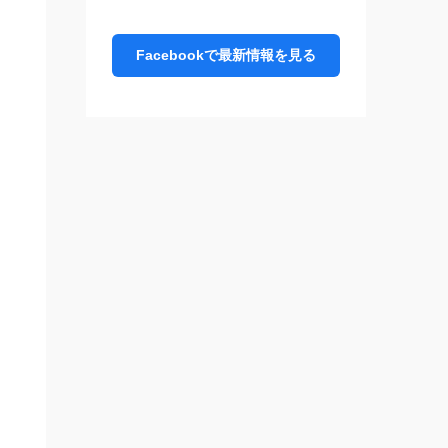
Facebookで最新情報を見る
あ
を
の
人
と
い
。
い
。