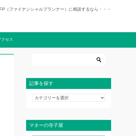
|徳島でFP（ファイナンシャルプランナー）に相談するなら・・・
アクセス
記事を探す
記
事
を
探
マネーの寺子屋
す