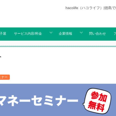
hacolife（ハコライフ）
子屋
サービス内容/料金
企業情報
問い合わせ
ー
ミナー