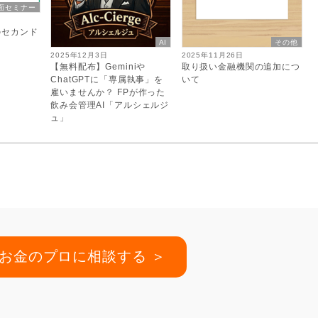
面セミナー
のセカンド
AI
その他
2025年12月3日
2025年11月26日
【無料配布】Geminiや
取り扱い金融機関の追加につ
ChatGPTに「専属執事」を
いて
雇いませんか？ FPが作った
飲み会管理AI「アルシェルジ
ュ」
お金のプロに相談する ＞