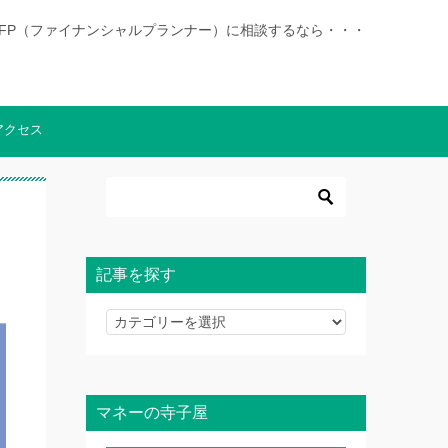
|徳島でFP（ファイナンシャルプランナー）に相談するなら・・・
アクセス
記事を探す
記
事
を
探
マネーの寺子屋
す