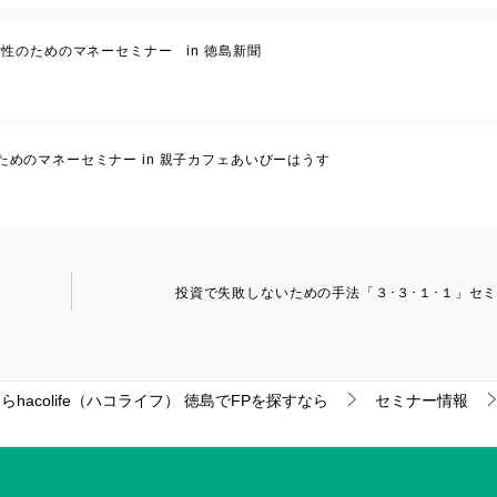
(月) 女性のためのマネーセミナー in 徳島新聞
 女性のためのマネーセミナー in 親子カフェあいびーはうす
投資で失敗しないための手法「３･３･１･１」セ
acolife（ハコライフ）
徳島でFPを探すなら
セミナー情報