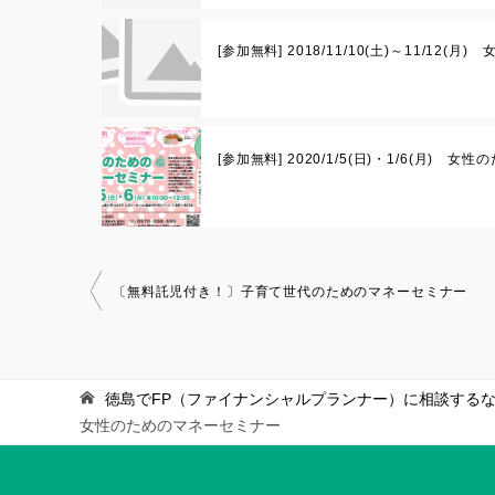
[参加無料] 2018/11/10(土)～11/12
[参加無料] 2020/1/5(日)・1/6(月)
投
〔無料託児付き！〕子育て世代のためのマネーセミナー
稿
ナ
ビ
徳島でFP（ファイナンシャルプランナー）に相談するならh
ゲ
女性のためのマネーセミナー
ー
シ
ョ