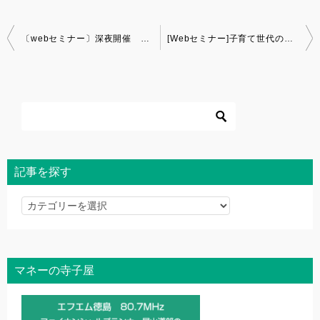
投
〔webセミナー〕深夜開催 マネーセミナー入門編
[Webセミナー]子育て世代のためのマネーセミナー
稿
ナ
ビ
ゲ
ー
シ
ョ
記事を探す
ン
記
事
を
探
マネーの寺子屋
す