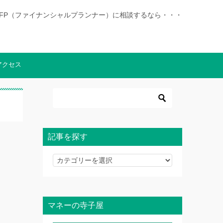
|徳島でFP（ファイナンシャルプランナー）に相談するなら・・・
アクセス
記事を探す
記
事
を
探
マネーの寺子屋
す