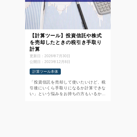
【計算ツール】投資信託や株式
を売却したときの税引き手取り
計算
更新日：
2026年7月30日
公開日：
2023年12月8日
計算ツール本体
「投資信託を売却して使いたいけど、税
引後にいくら手取りになるか計算できな
い」という悩みをお持ちの方もいるかも
しれません。 特定口座は、投資信託を
売却したときに利益にかかる税金を天引
きした上で入金してくれる便利な制度で
すが […]