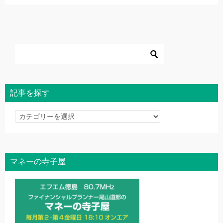
記事を探す
記
事
を
探
マネーの寺子屋
す