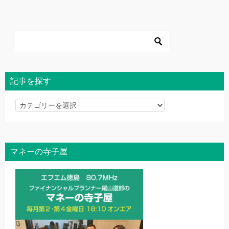
記事を探す
記
事
を
探
マネーの寺子屋
す