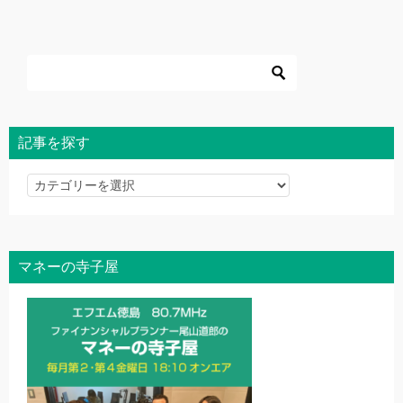
記事を探す
記
事
を
探
マネーの寺子屋
す