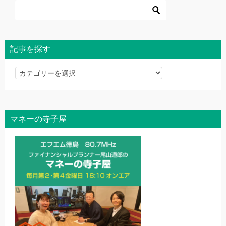
ゲ
ー
シ
ョ
記事を探す
ン
記
事
を
探
マネーの寺子屋
す