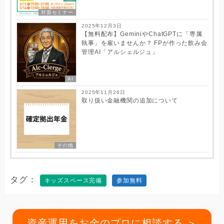
対面セミナー
2025年12月3日
【無料配布】GeminiやChatGPTに「専属
執事」を雇いませんか？ FPが作った飲み会
管理AI「アルシェルジュ」
AI
2025年11月26日
取り扱い金融機関の追加について
その他
タグ
キッズスペース完備
参加無料
資産運用をお金のプロに相談する ＞