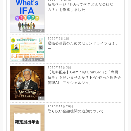
新規ページ「IFAって何？どんな会社な
の？」を作成しました
サービス内容
2026年2月1日
退職公務員のためのセカンドライフセミナ
ー
対面セミナー
2025年12月3日
【無料配布】GeminiやChatGPTに「専属
執事」を雇いませんか？ FPが作った飲み会
管理AI「アルシェルジュ」
AI
2025年11月26日
取り扱い金融機関の追加について