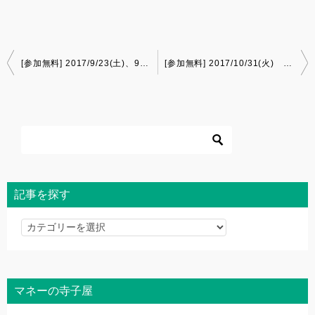
投
[参加無料] 2017/9/23(土)、9/25(月) 子育てママのためのマネーセミナー in クレメント
[参加無料] 2017/10/31(火) 子育てママのためのマネーセミナー in はこいろ
稿
ナ
ビ
ゲ
ー
シ
ョ
記事を探す
ン
記
事
を
探
マネーの寺子屋
す