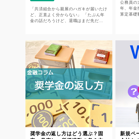
公務員の
年、年金
「共済組合から親展のハガキが届いたけ
算定基礎
ど、正直よく分からない」 「たぶん年
「数字が
金の話だろうけど、退職はまだ先だ
分からな
し……」 「とりあえず開封して、その
が知らな
まま引き出しへしまってしまった」 毎
す。 […]
年5月～6月ごろ（時期が異なる組合も
あります […]
奨学金の返し方はどう選ぶ？固
新規ペ