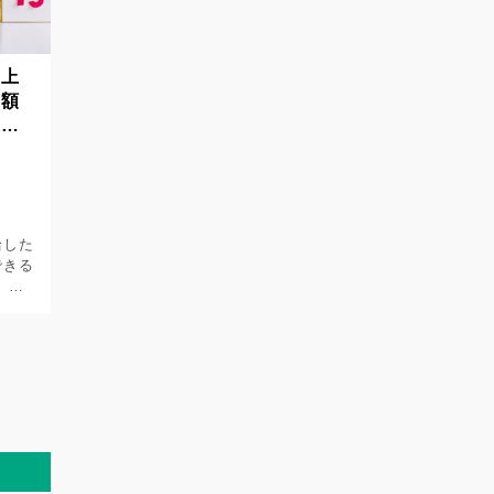
り上
金額
追加
給した
できる
 ぜ
ップ
変更
ウト