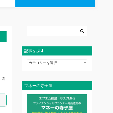
記事を探す
記
事
を
ふ図
探
マネーの寺子屋
す