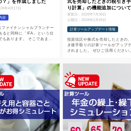
の？」を作成しました
式を売却したときの税引き
り計算」の機能追加につい
026年4月17日
更新日：
2026年7月30日
内容
公開日：
2026年2月26日
ifeはファイナンシャルプランナー
計算ツールアップデート情報
あると同時に「IFA」という仕
でもあります。 そこであまり
投資信託や株式を売却したときの
のないIFAという仕事を解説し
き後手取りの計算ツールがアップ
「IFAって何？どんな会社な
されました。 ぜひご活用くださ
成しました。 ha […]
【今回のアップデート内容】 レイ
トを大幅に変更しました ・スマホ
時にレイアウトが自動変更される
[…]