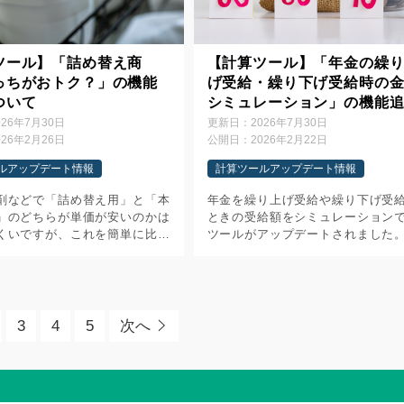
ツール】「詰め替え商
【計算ツール】「年金の繰
っちがおトク？」の機能
げ受給・繰り下げ受給時の
ついて
シミュレーション」の機能
について
026年7月30日
更新日：
2026年7月30日
026年2月26日
公開日：
2026年2月22日
ルアップデート情報
計算ツールアップデート情報
剤などで「詰め替え用」と「本
年金を繰り上げ受給や繰り下げ受
」のどちらが単価が安いのかは
ときの受給額をシミュレーション
くいですが、これを簡単に比較
ツールがアップデートされました。
算ツールがアップデートされま
ひご活用ください。 【今回のア
【今回のアップデート内容】
デート内容】 レイアウトを大幅に
トを大幅に変更しました ・ス
しました ・スマホ利用時にレイア
が […]
3
4
5
次へ