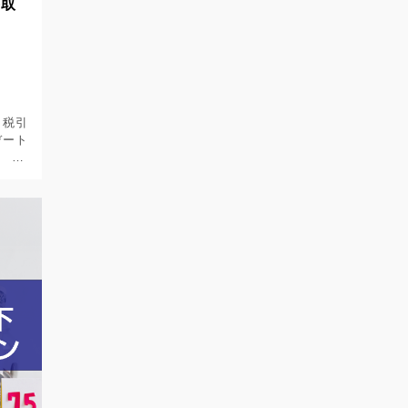
手取
て
、税引
デート
い。
アウ
利用
ように