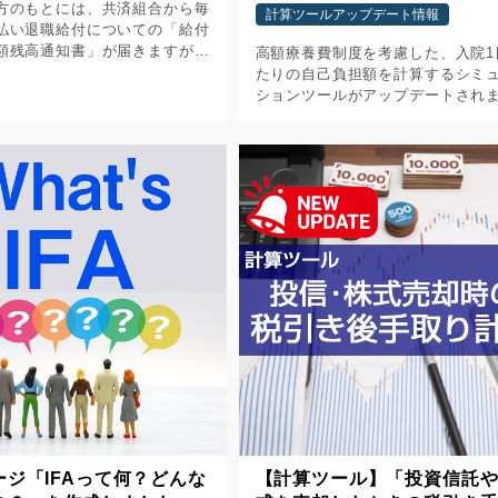
方のもとには、共済組合から毎
計算ツールアップデート情報
払い退職給付についての「給付
額残高通知書」が届きますが、
高額療養費制度を考慮した、入院1
多すぎて、どこを見たら良いか
たりの自己負担額を計算するシミ
いし、結局いくらもらえるのか
ションツールがアップデートされ
い」という声をよく耳にしま
た。 【今回のアップデート内容】
療養費制度の改正に対応しました 
2026/8/1からの制度改正により、
[…]
ージ「IFAって何？どんな
【計算ツール】「投資信託