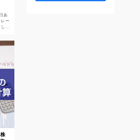
日あ
ュレー
まし
 高額
・
負担
や株