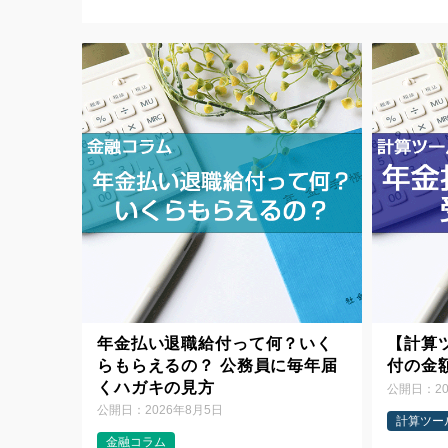
年金払い退職給付って何？いく
【計算
らもらえるの？ 公務員に毎年届
付の金
くハガキの見方
公開日：
2
公開日：
2026年8月5日
計算ツー
金融コラム