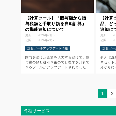
【計算ツール】「贈与額から贈
【計算
与税額と手取り額を自動計算」
品、ど
の機能追加について
追加に
更新日：
2026年7月30日
更新日：
2
公開日：
2026年2月26日
公開日：
2
計算ツールアップデート情報
計算ツー
贈与を受けた金額を入力するだけで、贈
例えば洗
与税の額と税引き後のでと理学を計算で
体セット
きるツールがアップデートされました。
分かりに
ぜひご活用ください。 【今回のアッ
できる計
プデート内容】 レイアウトを大幅に変
した。 
更しました ・スマホ利用時にレイアウ
レイアウ
[…]
[…]
1
2
各種サービス