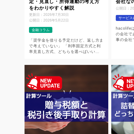
定・見直し・所得連動の考え方
会社な
をわかりやすく解説
公開日：
2
更新日：
2026年7月30日
サービス
公開日：
2026年5月22日
hacol
金融コラム
の会社で
事の会社
「奨学金を借りる予定だけど、返し方ま
耳馴染み
で考えていない」 「利率固定方式と利
たページ
率見直し方式、どちらを選べばいい
の？」を作
の？」 「所得連動返還方式って、なん
となく安心そうだけど本当に使える
の？」 奨学金は、進学の選択肢を広げ
てくれる大切 […]