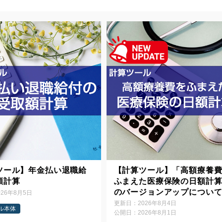
ツール】年金払い退職給
【計算ツール】「高額療養
額計算
ふまえた医療保険の日額計
のバージョンアップについ
026年8月5日
更新日：
2026年8月4日
ル本体
公開日：
2026年8月1日