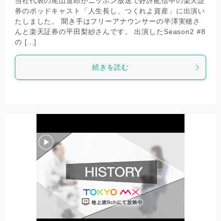
当社代表の尾山道郎がニッポン放送で好評配信中の楽天証
券のポッドキャスト「人生長し、つくれよ資産」に出演い
たしました。 聞き手はフリーアナウンサーの半澤実穂さ
んと楽天証券の平田梨紗さんです。 出演したSeason2 #8
の […]
続きを読む