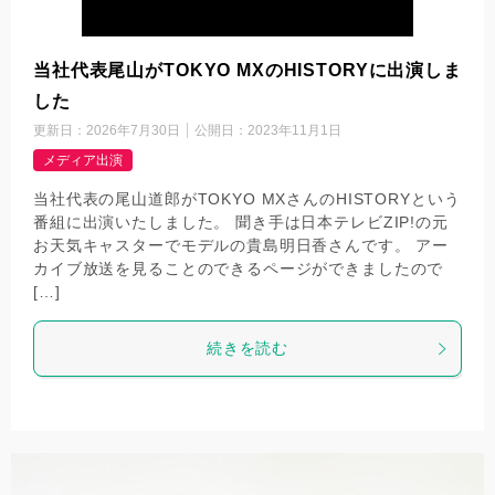
当社代表尾山がTOKYO MXのHISTORYに出演しま
した
更新日：
2026年7月30日
公開日：
2023年11月1日
メディア出演
当社代表の尾山道郎がTOKYO MXさんのHISTORYという
番組に出演いたしました。 聞き手は日本テレビZIP!の元
お天気キャスターでモデルの貴島明日香さんです。 アー
カイブ放送を見ることのできるページができましたので
[…]
続きを読む