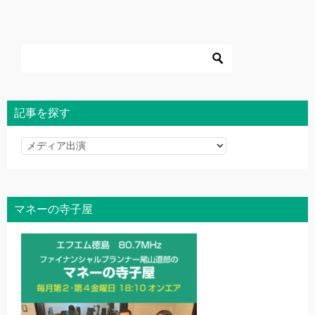
記事を探す
記
事
を
探
マネーの寺子屋
す