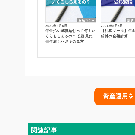
金融コラム
計算
2026年8月5日
2026年8月5日
年金払い退職給付って何？い
【計算ツール】年
くらもらえるの？ 公務員に
給付の金額計算
毎年届くハガキの見方
資産運用を
関連記事