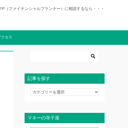
|徳島でFP（ファイナンシャルプランナー）に相談するなら・・・
アクセス
記事を探す
記
事
を
探
マネーの寺子屋
す