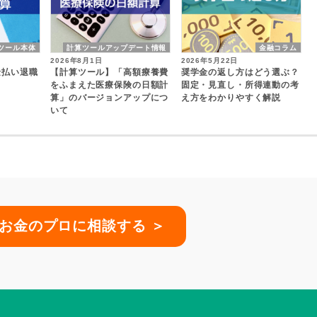
ツール本体
計算ツールアップデート情報
金融コラム
2026年8月1日
2026年5月22日
金払い退職
【計算ツール】「高額療養費
奨学金の返し方はどう選ぶ？
をふまえた医療保険の日額計
固定・見直し・所得連動の考
算」のバージョンアップにつ
え方をわかりやすく解説
いて
お金のプロに相談する ＞