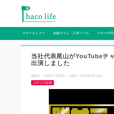
マネーセミナー
金融コラム・計算ツール
マネーの寺
当社代表尾山がYouTube
出演しました
更新日：
2026年7月30日
公開日：
2023年5月12日
メディア出演