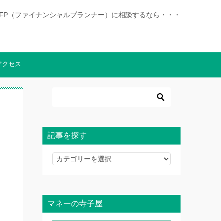
|徳島でFP（ファイナンシャルプランナー）に相談するなら・・・
アクセス
記事を探す
記
事
を
探
マネーの寺子屋
す