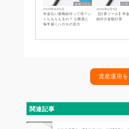
金融コラム
計算
2026年8月5日
2026年8月5日
年金払い退職給付って何？い
【計算ツール】年
くらもらえるの？ 公務員に
給付の金額計算
毎年届くハガキの見方
資産運用を
関連記事