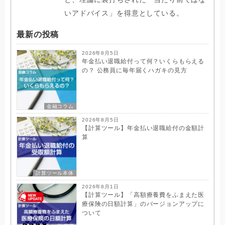
いアドバイス」を得意としている。
最新の投稿
2026年8月5日
年金払い退職給付って何？いくらもらえる
の？ 公務員に毎年届くハガキの見方
金融コラム
2026年8月5日
【計算ツール】年金払い退職給付の金額計
算
計算ツール本体
2026年8月1日
【計算ツール】「高額療養費をふまえた医
療保険の日額計算」のバージョンアップに
ついて