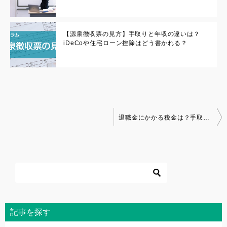
【源泉徴収票の見方】手取りと年収の違いは？
iDeCoや住宅ローン控除はどう書かれる？
投
退職金にかかる税金は？手取りはどれくらい？
稿
ナ
ビ
ゲ
ー
シ
ョ
記事を探す
ン