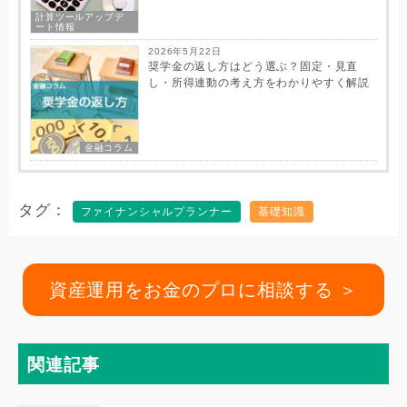
計算ツールアップデ
ート情報
2026年5月22日
奨学金の返し方はどう選ぶ？固定・見直
し・所得連動の考え方をわかりやすく解説
金融コラム
タグ
ファイナンシャルプランナー
基礎知識
資産運用をお金のプロに相談する ＞
関連記事