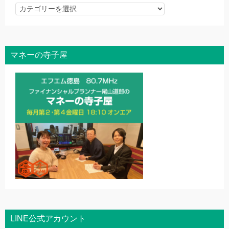
記
事
を
探
マネーの寺子屋
す
LINE公式アカウント